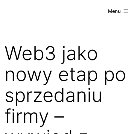
Przejdź
Podróż
Menu
do
po
treści
web3
Web3 jako
nowy etap po
sprzedaniu
firmy –