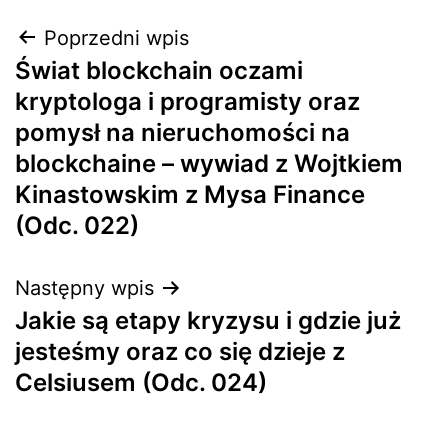
Nawigacja
Poprzedni wpis
Świat blockchain oczami
wpisu
kryptologa i programisty oraz
pomysł na nieruchomości na
blockchaine – wywiad z Wojtkiem
Kinastowskim z Mysa Finance
(Odc. 022)
Następny wpis
Jakie są etapy kryzysu i gdzie już
jesteśmy oraz co się dzieje z
Celsiusem (Odc. 024)