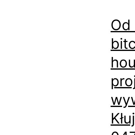
Od 
bit
hou
pro
wyw
Kłu