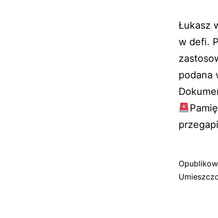
Łukasz 
w defi. 
zastosow
podana 
Dokument
Pamięt
przegap
Opubliko
Umieszczo