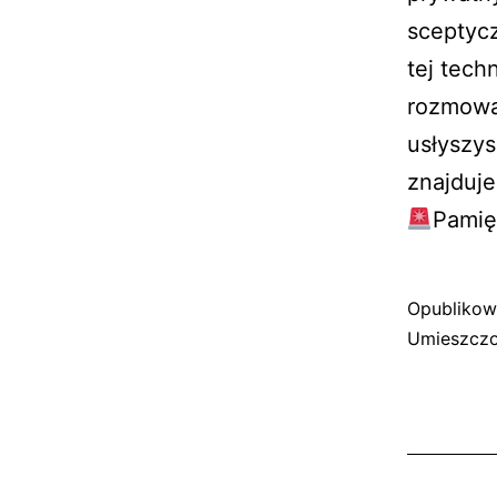
sceptyc
tej tech
rozmowa
usłyszys
znajduje
Pamię
Opubliko
Umieszczo