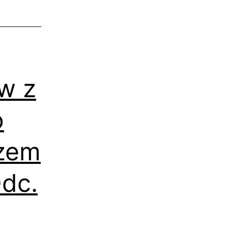
w z
o
szem
dc.