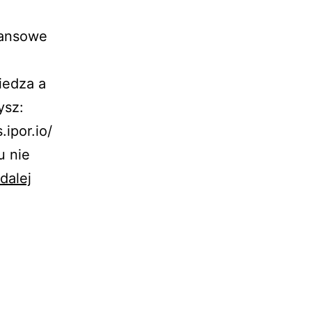
nansowe
iedza a
ysz:
ipor.io/
u nie
Przenoszenie
dalej
produktów
z
rynków
finansowych
do