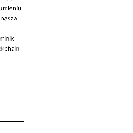
zumieniu
, nasza
minik
ckchain