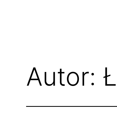
Przejdź
do
treści
Podróż
po
web3
Autor:
Ł