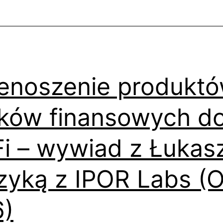
enoszenie produktó
ków finansowych d
i – wywiad z Łuka
yką z IPOR Labs (O
)