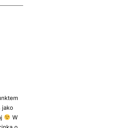
DeFi
–
wywiad
z
Łukaszem
Muzyką
z
IPOR
Labs
(Odc.
Punktem
046)
 jako
aj
W
cinka o