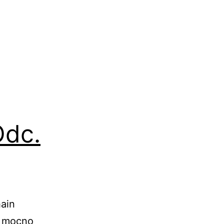
Odc.
hain
o mocno