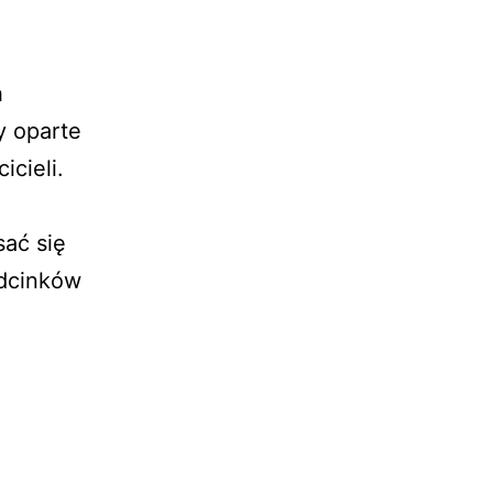
h
y oparte
icieli.
sać się
odcinków