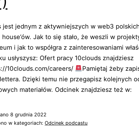
)
 jest jednym z aktywniejszych w web3 polskic
 house’ów. Jak to się stało, że weszli w projekt
eum i jak to współgra z zainteresowaniami właśc
u usłyszysz: Ofert pracy 10clouds znajdziesz
s://10clouds.com/careers/
Pamiętaj żeby zapi
ettera. Dzięki temu nie przegapisz kolejnych 
owych materiałów. Odcinek znajdziesz też w:
wano
8 grudnia 2022
no w kategoriach:
Odcinek podcastu