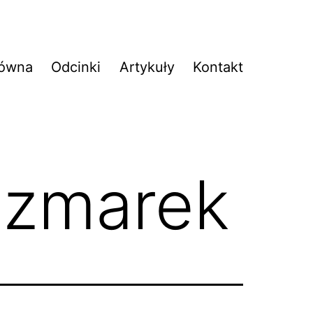
łówna
Odcinki
Artykuły
Kontakt
czmarek