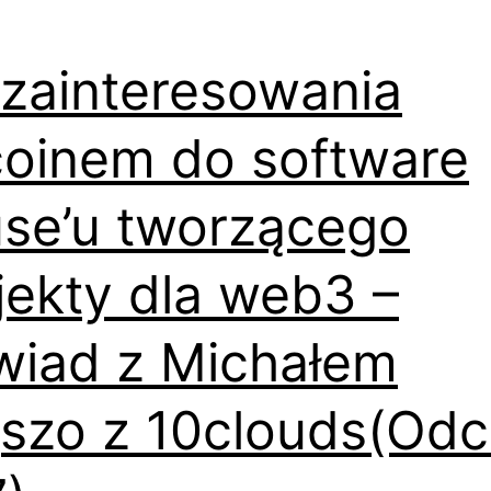
–
wywiad
zainteresowania
z
Dominikiem
coinem do software
Zyskowskim
se’u tworzącego
z
Espeo
jekty dla web3 –
(Odc.
048)
iad z Michałem
jszo z 10clouds(Odc