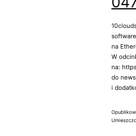
047
10clouds
software
na Ether
W odcink
na: http
do newsl
i dodatk
Opubliko
Umieszczo