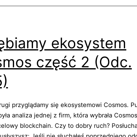
ębiamy ekosystem
mos część 2 (Odc.
)
drugi przyglądamy się ekosystemowi Cosmos. 
była analiza jednej z firm, która wybrała Cosmos
elowy blockchain. Czy to dobry ruch? Posłuch
usłyszysz: Jeśli nie słuchałeś poprzedniego od